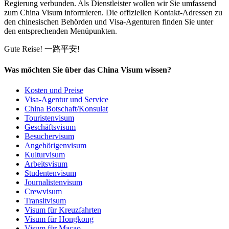
Regierung verbunden. Als Dienstleister wollen wir Sie umfassend
zum China Visum informieren. Die offiziellen Kontakt-Adressen zu
den chinesischen Behörden und Visa-Agenturen finden Sie unter
den entsprechenden Menüpunkten.
Gute Reise!
一路平安!
Was möchten Sie über das China Visum wissen?
Kosten und Preise
Visa-Agentur und Service
China Botschaft/Konsulat
Touristenvisum
Geschäftsvisum
Besuchervisum
Angehörigenvisum
Kulturvisum
Arbeitsvisum
Studentenvisum
Journalistenvisum
Crewvisum
Transitvisum
Visum für Kreuzfahrten
Visum für Hongkong
Visum für Macao