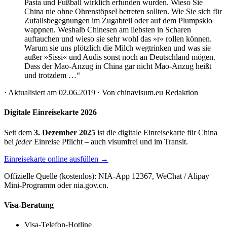
Pasta und Fußball wirklich erfunden wurden. Wieso Sie
China nie ohne Ohrenstöpsel betreten sollten. Wie Sie sich für
Zufallsbegegnungen im Zug­abteil oder auf dem Plumpsklo
wappnen. Weshalb Chinesen am liebsten in Scharen
auftauchen und wieso sie sehr wohl das »r« rollen können.
Warum sie uns plötzlich die Milch wegtrinken und was sie
außer »Sissi« und Audis sonst noch an Deutschland mö­gen.
Dass der Mao-Anzug in China gar nicht Mao-Anzug heißt
und trotzdem …“
·
Aktualisiert am
02.06.2019
· Von
chinavisum.eu Redaktion
Digitale Einreisekarte 2026
Seit dem
3. Dezember 2025
ist die digitale Einreisekarte für China
bei
jeder
Einreise Pflicht – auch visumfrei und im Transit.
Einreisekarte online ausfüllen →
Offizielle Quelle (kostenlos): NIA-App 12367, WeChat / Alipay
Mini-Programm oder nia.gov.cn.
Visa-Beratung
Visa-Telefon-Hotline