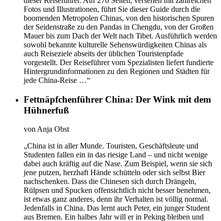
dieser Reiseführer. Auf 276 Seiten, versehen mit zahlreichen
Fotos und Illustrationen, führt Sie dieser Guide durch die
boomenden Metropolen Chinas, von den historischen Spuren
der Seidenstraße zu den Pandas in Chengdu, von der Großen
Mauer bis zum Dach der Welt nach Tibet. Ausführlich werden
sowohl bekannte kulturelle Sehenswürdigkeiten Chinas als
auch Reiseziele abseits der üblichen Touristenpfade
vorgestellt. Der Reiseführer vom Spezialisten liefert fundierte
Hintergrundinformationen zu den Regionen und Städten für
jede China-Reise …“
Fettnäpfchenführer China: Der Wink mit dem
Hühnerfuß
von
Anja Obst
„China ist in aller Munde. Touristen, Geschäftsleute und
Studenten fallen ein in das riesige Land – und nicht wenige
dabei auch kräftig auf die Nase. Zum Beispiel, wenn sie sich
jene putzen, herzhaft Hände schütteln oder sich selbst Bier
nachschenken. Dass die Chinesen sich durch Drängeln,
Rülpsen und Spucken offensichtlich nicht besser benehmen,
ist etwas ganz anderes, denn ihr Verhalten ist völlig normal.
Jedenfalls in China. Das lernt auch Peter, ein junger Student
aus Bremen. Ein halbes Jahr will er in Peking bleiben und