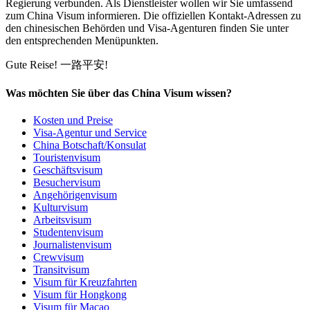
Regierung verbunden. Als Dienstleister wollen wir Sie umfassend
zum China Visum informieren. Die offiziellen Kontakt-Adressen zu
den chinesischen Behörden und Visa-Agenturen finden Sie unter
den entsprechenden Menüpunkten.
Gute Reise!
一路平安!
Was möchten Sie über das China Visum wissen?
Kosten und Preise
Visa-Agentur und Service
China Botschaft/Konsulat
Touristenvisum
Geschäftsvisum
Besuchervisum
Angehörigenvisum
Kulturvisum
Arbeitsvisum
Studentenvisum
Journalistenvisum
Crewvisum
Transitvisum
Visum für Kreuzfahrten
Visum für Hongkong
Visum für Macao