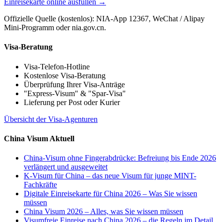
Einreisekarte online ausfüllen →
Offizielle Quelle (kostenlos): NIA-App 12367, WeChat / Alipay
Mini-Programm oder nia.gov.cn.
Visa-Beratung
Visa-Telefon-Hotline
Kostenlose Visa-Beratung
Überprüfung Ihrer Visa-Anträge
"Express-Visum" & "Spar-Visa"
Lieferung per Post oder Kurier
Übersicht der Visa-Agenturen
China Visum Aktuell
China-Visum ohne Fingerabdrücke: Befreiung bis Ende 2026
verlängert und ausgeweitet
K-Visum für China – das neue Visum für junge MINT-
Fachkräfte
Digitale Einreisekarte für China 2026 – Was Sie wissen
müssen
China Visum 2026 – Alles, was Sie wissen müssen
Visumfreie Einreise nach China 2026 – die Regeln im Detail